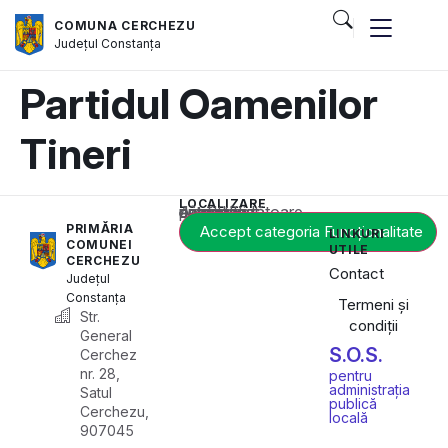
COMUNA CERCHEZU
Județul
Constanța
Partidul Oamenilor
Tineri
LOCALIZARE
Acest conținut este blocat până când acceptați categoria corespunzătoare de cookie-uri.
PRIMĂRIA
Accept categoria Funcționalitate
LINKURI
COMUNEI
UTILE
CERCHEZU
Contact
Județul
Constanța
Termeni și
Str.
condiții
General
S.O.S.
Cerchez
nr. 28,
pentru
administrația
Satul
publică
Cerchezu,
locală
907045