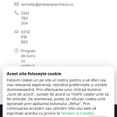
secretar@primariacerchezu.ro
0241
780
204
0374
918
685
Program
de lucru
cu
publicul:
luni - joi
Acest site folosește cookie
08:00 -
Folosim cookie-uri pe site-ul nostru pentru a vă oferi cea
16:30
mai relevantă experiență, reținând preferințele și vizitele
, vineri:
dumneavoastră. Prin efectuarea unui click pe butonul
08:00 -
„Sunt de acord”, sunteți de acord ca TOATE cookie-urile să
14:00
fie utilizate. De asemenea, puteți să refuzați cookie-urile
opționale prin apăsarea butonului „Refuz”. Prin
continuarea accesării sau utilizării Site-ului web vă
exprimați acordul cu privire la
Termeni și Condiții
.
Concept realizat de
Big Media Relații Publice SRL