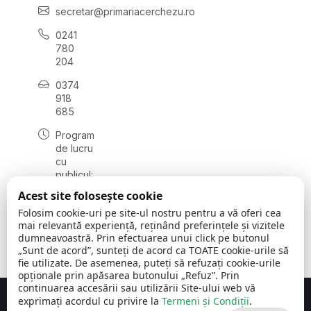
secretar@primariacerchezu.ro
0241
780
204
0374
918
685
Program
de lucru
cu
publicul:
luni - joi
Acest site folosește cookie
08:00 -
Folosim cookie-uri pe site-ul nostru pentru a vă oferi cea
16:30
mai relevantă experiență, reținând preferințele și vizitele
, vineri:
dumneavoastră. Prin efectuarea unui click pe butonul
08:00 -
„Sunt de acord”, sunteți de acord ca TOATE cookie-urile să
14:00
fie utilizate. De asemenea, puteți să refuzați cookie-urile
opționale prin apăsarea butonului „Refuz”. Prin
continuarea accesării sau utilizării Site-ului web vă
exprimați acordul cu privire la
Termeni și Condiții
.
Concept realizat de
Big Media Relații Publice SRL