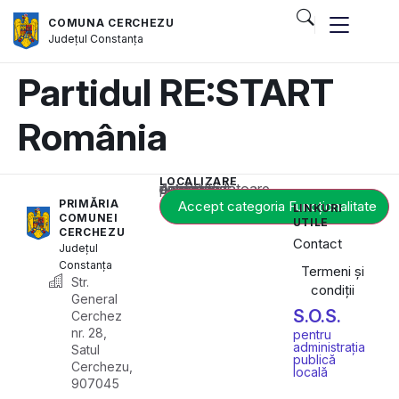
COMUNA CERCHEZU
Județul
Constanța
Partidul RE:START
România
LOCALIZARE
Acest conținut este blocat până când acceptați categoria corespunzătoare de cookie-uri.
PRIMĂRIA
Accept categoria Funcționalitate
LINKURI
COMUNEI
UTILE
CERCHEZU
Contact
Județul
Constanța
Termeni și
Str.
condiții
General
S.O.S.
Cerchez
nr. 28,
pentru
administrația
Satul
publică
Cerchezu,
locală
907045