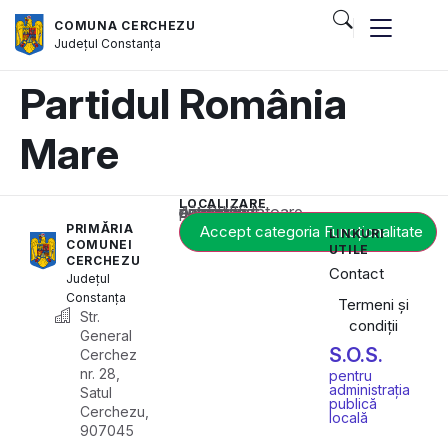
COMUNA CERCHEZU
Județul
Constanța
Partidul România
Mare
LOCALIZARE
Acest conținut este blocat până când acceptați categoria corespunzătoare de cookie-uri.
PRIMĂRIA
Accept categoria Funcționalitate
LINKURI
COMUNEI
UTILE
CERCHEZU
Contact
Județul
Constanța
Termeni și
Str.
condiții
General
S.O.S.
Cerchez
nr. 28,
pentru
administrația
Satul
publică
Cerchezu,
locală
907045