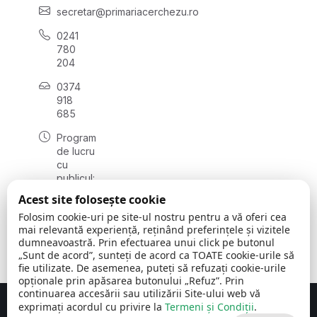
secretar@primariacerchezu.ro
0241
780
204
0374
918
685
Program
de lucru
cu
publicul:
luni - joi
Acest site folosește cookie
08:00 -
Folosim cookie-uri pe site-ul nostru pentru a vă oferi cea
16:30
mai relevantă experiență, reținând preferințele și vizitele
, vineri:
dumneavoastră. Prin efectuarea unui click pe butonul
08:00 -
„Sunt de acord”, sunteți de acord ca TOATE cookie-urile să
14:00
fie utilizate. De asemenea, puteți să refuzați cookie-urile
opționale prin apăsarea butonului „Refuz”. Prin
continuarea accesării sau utilizării Site-ului web vă
exprimați acordul cu privire la
Termeni și Condiții
.
Concept realizat de
Big Media Relații Publice SRL