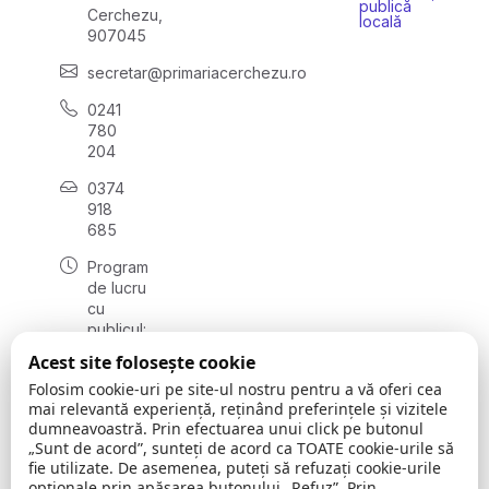
publică
Cerchezu,
locală
907045
secretar@primariacerchezu.ro
0241
780
204
0374
918
685
Program
de lucru
cu
publicul:
luni - joi
Acest site folosește cookie
08:00 -
Folosim cookie-uri pe site-ul nostru pentru a vă oferi cea
16:30
mai relevantă experiență, reținând preferințele și vizitele
, vineri:
dumneavoastră. Prin efectuarea unui click pe butonul
08:00 -
„Sunt de acord”, sunteți de acord ca TOATE cookie-urile să
14:00
fie utilizate. De asemenea, puteți să refuzați cookie-urile
opționale prin apăsarea butonului „Refuz”. Prin