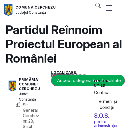
COMUNA CERCHEZU
Județul
Constanța
Partidul Reînnoim
Proiectul European al
României
LOCALIZARE
Acest conținut este blocat până când acceptați categoria corespunzătoare de cookie-uri.
PRIMĂRIA
Accept categoria Funcționalitate
LINKURI
COMUNEI
UTILE
CERCHEZU
Contact
Județul
Constanța
Termeni și
Str.
condiții
General
S.O.S.
Cerchez
nr. 28,
pentru
administrația
Satul