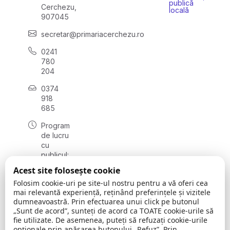
publică
Cerchezu,
locală
907045
secretar@primariacerchezu.ro
0241
780
204
0374
918
685
Program
de lucru
cu
publicul:
luni - joi
Acest site folosește cookie
08:00 -
Folosim cookie-uri pe site-ul nostru pentru a vă oferi cea
16:30
mai relevantă experiență, reținând preferințele și vizitele
, vineri:
dumneavoastră. Prin efectuarea unui click pe butonul
08:00 -
„Sunt de acord”, sunteți de acord ca TOATE cookie-urile să
14:00
fie utilizate. De asemenea, puteți să refuzați cookie-urile
opționale prin apăsarea butonului „Refuz”. Prin