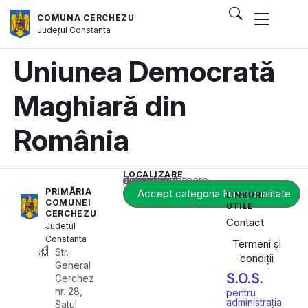
COMUNA CERCHEZU
Județul
Constanța
Uniunea Democrată
Maghiară din
România
LOCALIZARE
Acest conținut este blocat până când acceptați categoria corespunzătoare de cookie-uri.
PRIMĂRIA
Accept categoria Funcționalitate
LINKURI
COMUNEI
UTILE
CERCHEZU
Contact
Județul
Constanța
Termeni și
Str.
condiții
General
S.O.S.
Cerchez
nr. 28,
pentru
administrația
Satul