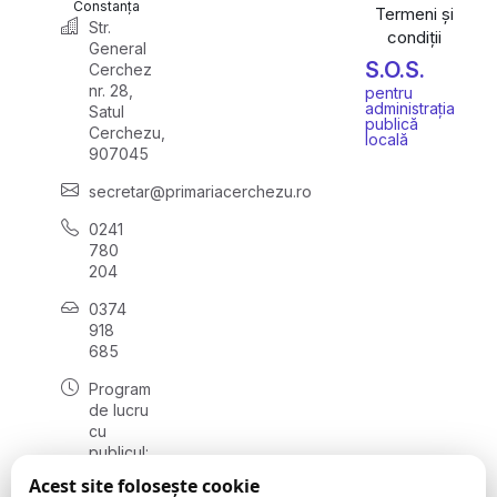
Constanța
Termeni și
Str.
condiții
General
S.O.S.
Cerchez
nr. 28,
pentru
administrația
Satul
publică
Cerchezu,
locală
907045
secretar@primariacerchezu.ro
0241
780
204
0374
918
685
Program
de lucru
cu
publicul:
luni - joi
Acest site folosește cookie
08:00 -