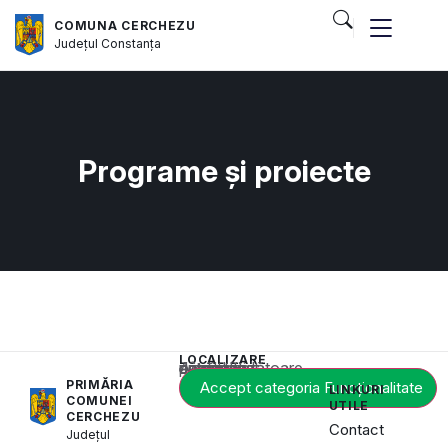
COMUNA CERCHEZU
Județul
Constanța
Programe și proiecte
LOCALIZARE
Acest conținut este blocat până când acceptați categoria corespunzătoare de cookie-uri.
PRIMĂRIA
Accept categoria Funcționalitate
LINKURI
COMUNEI
UTILE
CERCHEZU
Contact
Județul