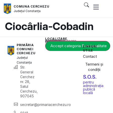
COMUNA CERCHEZU
Județul
Constanța
Ciocârlia-Cobadin
LOCALIZARE
Acest conținut este blocat până când acceptați categoria corespunzătoare de cookie-uri.
PRIMĂRIA
Accept categoria Funcționalitate
LINKURI
COMUNEI
UTILE
CERCHEZU
Contact
Județul
Constanța
Termeni și
Str.
condiții
General
S.O.S.
Cerchez
nr. 28,
pentru
administrația
Satul
publică
Cerchezu,
locală
907045
secretar@primariacerchezu.ro