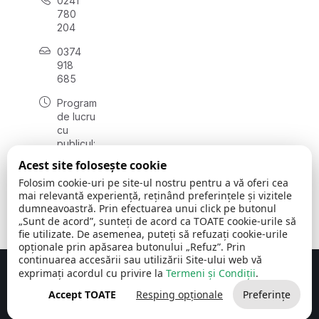
0241
780
204
0374
918
685
Program
de lucru
cu
publicul:
luni - joi
Acest site folosește cookie
08:00 -
Folosim cookie-uri pe site-ul nostru pentru a vă oferi cea
16:30
mai relevantă experiență, reținând preferințele și vizitele
, vineri:
dumneavoastră. Prin efectuarea unui click pe butonul
08:00 -
„Sunt de acord”, sunteți de acord ca TOATE cookie-urile să
14:00
fie utilizate. De asemenea, puteți să refuzați cookie-urile
opționale prin apăsarea butonului „Refuz”. Prin
continuarea accesării sau utilizării Site-ului web vă
exprimați acordul cu privire la
Termeni și Condiții
.
Concept realizat de
Big Media Relații Publice SRL
Accept TOATE
Resping opționale
Preferințe
Comuna Cerchezu
© 2026
Toate drepturile rezervate