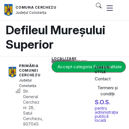
COMUNA CERCHEZU
Județul
Constanța
Defileul Mureșului
Superior
LOCALIZARE
Acest conținut este blocat până când acceptați categoria corespunzătoare de cookie-uri.
PRIMĂRIA
Accept categoria Funcționalitate
LINKURI
COMUNEI
UTILE
CERCHEZU
Contact
Județul
Constanța
Termeni și
Str.
condiții
General
S.O.S.
Cerchez
nr. 28,
pentru
administrația
Satul
publică
Cerchezu,
locală
907045