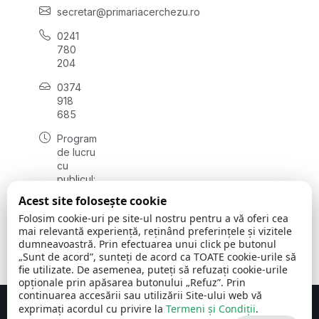
secretar@primariacerchezu.ro
0241
780
204
0374
918
685
Program
de lucru
cu
publicul:
luni - joi
Acest site folosește cookie
08:00 -
Folosim cookie-uri pe site-ul nostru pentru a vă oferi cea
16:30
mai relevantă experiență, reținând preferințele și vizitele
, vineri:
dumneavoastră. Prin efectuarea unui click pe butonul
08:00 -
„Sunt de acord”, sunteți de acord ca TOATE cookie-urile să
14:00
fie utilizate. De asemenea, puteți să refuzați cookie-urile
opționale prin apăsarea butonului „Refuz”. Prin
continuarea accesării sau utilizării Site-ului web vă
exprimați acordul cu privire la
Termeni și Condiții
.
Concept realizat de
Big Media Relații Publice SRL