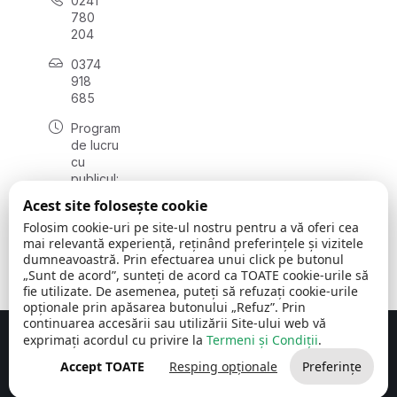
0241
780
204
0374
918
685
Program
de lucru
cu
publicul:
luni - joi
Acest site folosește cookie
08:00 -
Folosim cookie-uri pe site-ul nostru pentru a vă oferi cea
16:30
mai relevantă experiență, reținând preferințele și vizitele
, vineri:
dumneavoastră. Prin efectuarea unui click pe butonul
08:00 -
„Sunt de acord”, sunteți de acord ca TOATE cookie-urile să
14:00
fie utilizate. De asemenea, puteți să refuzați cookie-urile
opționale prin apăsarea butonului „Refuz”. Prin
continuarea accesării sau utilizării Site-ului web vă
exprimați acordul cu privire la
Termeni și Condiții
.
Concept realizat de
Big Media Relații Publice SRL
Accept TOATE
Resping opționale
Preferințe
Comuna Cerchezu
© 2026
Toate drepturile rezervate