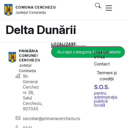
COMUNA CERCHEZU
Județul
Constanța
Delta Dunării
LOCALIZARE
Acest conținut este blocat până când acceptați categoria corespunzătoare de cookie-uri.
PRIMĂRIA
Accept categoria Funcționalitate
LINKURI
COMUNEI
UTILE
CERCHEZU
Contact
Județul
Constanța
Termeni și
Str.
condiții
General
S.O.S.
Cerchez
nr. 28,
pentru
administrația
Satul
publică
Cerchezu,
locală
907045
secretar@primariacerchezu.ro