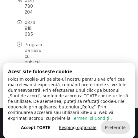
0241
780
204
0374
918
685
Program
de lucru
cu
publicul:
luni - joi
Acest site folosește cookie
08:00 -
Folosim cookie-uri pe site-ul nostru pentru a vă oferi cea
16:30
mai relevantă experiență, reținând preferințele și vizitele
, vineri:
dumneavoastră. Prin efectuarea unui click pe butonul
08:00 -
„Sunt de acord”, sunteți de acord ca TOATE cookie-urile să
14:00
fie utilizate. De asemenea, puteți să refuzați cookie-urile
opționale prin apăsarea butonului „Refuz”. Prin
continuarea accesării sau utilizării Site-ului web vă
exprimați acordul cu privire la
Termeni și Condiții
.
Concept realizat de
Big Media Relații Publice SRL
Accept TOATE
Resping opționale
Preferințe
Comuna Cerchezu
© 2026
Toate drepturile rezervate