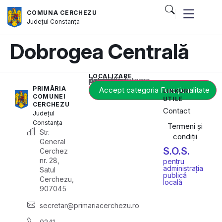
COMUNA CERCHEZU
Județul
Constanța
Dobrogea Centrală
LOCALIZARE
Acest conținut este blocat până când acceptați categoria corespunzătoare de cookie-uri.
PRIMĂRIA
Accept categoria Funcționalitate
LINKURI
COMUNEI
UTILE
CERCHEZU
Contact
Județul
Constanța
Termeni și
Str.
condiții
General
S.O.S.
Cerchez
nr. 28,
pentru
administrația
Satul
publică
Cerchezu,
locală
907045
secretar@primariacerchezu.ro