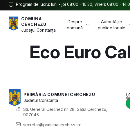
Program de lucru: luni - joi 08:00 - 16:30, vineri: 08:00 - 14:
COMUNA
Despre
Autoritățile
CERCHEZU
comună
publice locale
Județul
Constanța
Eco Euro Ca
PRIMĂRIA COMUNEI CERCHEZU
L
Acest conținu
Județul
Constanța
Str. General Cerchez nr. 28, Satul Cerchezu,
907045
secretar@primariacerchezu.ro