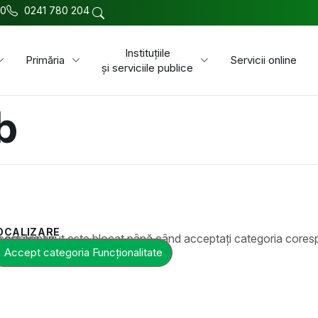
00
0241 780 204
Instituțiile
Primăria
Servicii online
și serviciile publice
b
OCALIZARE
t este blocat până când acceptați categoria corespunzătoare de cookie-uri.
Accept categoria Funcționalitate