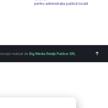
pentru administrația publică locală
oncept realizat de
Big Media Relații Publice SRL