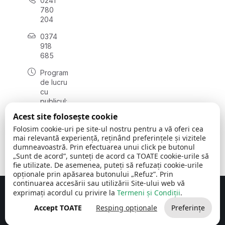
0241
780
204
0374
918
685
Program
de lucru
cu
publicul:
luni - joi
Acest site folosește cookie
08:00 -
Folosim cookie-uri pe site-ul nostru pentru a vă oferi cea
16:30
mai relevantă experiență, reținând preferințele și vizitele
, vineri:
dumneavoastră. Prin efectuarea unui click pe butonul
08:00 -
„Sunt de acord”, sunteți de acord ca TOATE cookie-urile să
14:00
fie utilizate. De asemenea, puteți să refuzați cookie-urile
opționale prin apăsarea butonului „Refuz”. Prin
continuarea accesării sau utilizării Site-ului web vă
exprimați acordul cu privire la
Termeni și Condiții
.
Concept realizat de
Big Media Relații Publice SRL
Accept TOATE
Resping opționale
Preferințe
Comuna Cerchezu
© 2026
Toate drepturile rezervate