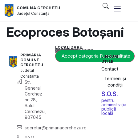
COMUNA CERCHEZU
Județul
Constanța
Ecoproces Botoșani
LOCALIZARE
Acest conținut este blocat până când acceptați categoria corespunzătoare de cookie-uri.
PRIMĂRIA
Accept categoria Funcționalitate
LINKURI
COMUNEI
UTILE
CERCHEZU
Contact
Județul
Constanța
Termeni și
Str.
condiții
General
S.O.S.
Cerchez
nr. 28,
pentru
administrația
Satul
publică
Cerchezu,
locală
907045
secretar@primariacerchezu.ro