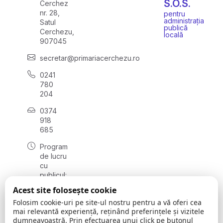
S.O.S.
Cerchez
nr. 28,
pentru
administrația
Satul
publică
Cerchezu,
locală
907045
secretar@primariacerchezu.ro
0241
780
204
0374
918
685
Program
de lucru
cu
publicul:
luni - joi
Acest site folosește cookie
08:00 -
Folosim cookie-uri pe site-ul nostru pentru a vă oferi cea
16:30
mai relevantă experiență, reținând preferințele și vizitele
, vineri:
dumneavoastră. Prin efectuarea unui click pe butonul
08:00 -