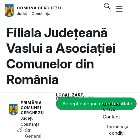
COMUNA CERCHEZU
Județul
Constanța
Filiala Județeană
Vaslui a Asociației
Comunelor din
România
LOCALIZARE
Acest conținut este blocat până când acceptați categoria corespunzătoare de cookie-uri.
PRIMĂRIA
Accept categoria Funcționalitate
LINKURI
COMUNEI
UTILE
CERCHEZU
Contact
Județul
Constanța
Termeni și
Str.
condiții
General