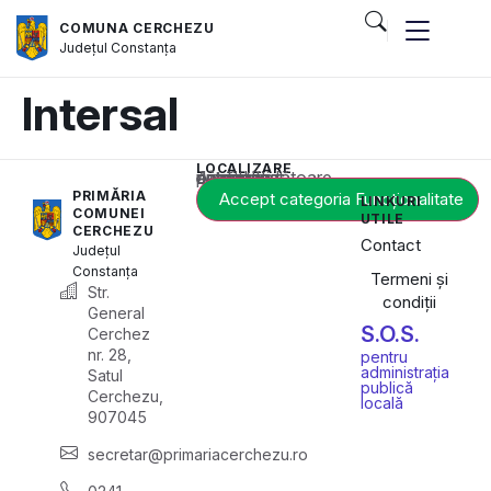
COMUNA CERCHEZU
Județul
Constanța
Intersal
LOCALIZARE
Acest conținut este blocat până când acceptați categoria corespunzătoare de cookie-uri.
PRIMĂRIA
Accept categoria Funcționalitate
LINKURI
COMUNEI
UTILE
CERCHEZU
Contact
Județul
Constanța
Termeni și
Str.
condiții
General
S.O.S.
Cerchez
nr. 28,
pentru
administrația
Satul
publică
Cerchezu,
locală
907045
secretar@primariacerchezu.ro