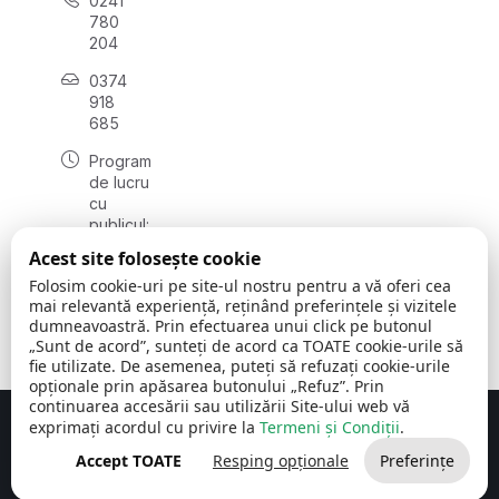
0241
780
204
0374
918
685
Program
de lucru
cu
publicul:
luni - joi
Acest site folosește cookie
08:00 -
Folosim cookie-uri pe site-ul nostru pentru a vă oferi cea
16:30
mai relevantă experiență, reținând preferințele și vizitele
, vineri:
dumneavoastră. Prin efectuarea unui click pe butonul
08:00 -
„Sunt de acord”, sunteți de acord ca TOATE cookie-urile să
14:00
fie utilizate. De asemenea, puteți să refuzați cookie-urile
opționale prin apăsarea butonului „Refuz”. Prin
continuarea accesării sau utilizării Site-ului web vă
exprimați acordul cu privire la
Termeni și Condiții
.
Concept realizat de
Big Media Relații Publice SRL
Accept TOATE
Resping opționale
Preferințe
Comuna Cerchezu
© 2026
Toate drepturile rezervate