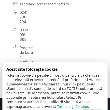
secretar@primariacerchezu.ro
0241
780
204
0374
918
685
Program
de lucru
cu
publicul:
luni - joi
Acest site folosește cookie
08:00 -
Folosim cookie-uri pe site-ul nostru pentru a vă oferi cea
16:30
mai relevantă experiență, reținând preferințele și vizitele
, vineri:
dumneavoastră. Prin efectuarea unui click pe butonul
08:00 -
„Sunt de acord”, sunteți de acord ca TOATE cookie-urile să
14:00
fie utilizate. De asemenea, puteți să refuzați cookie-urile
opționale prin apăsarea butonului „Refuz”. Prin
continuarea accesării sau utilizării Site-ului web vă
exprimați acordul cu privire la
Termeni și Condiții
.
Concept realizat de
Big Media Relații Publice SRL