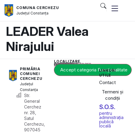
COMUNA CERCHEZU
Județul
Constanța
LEADER Valea
Nirajului
LOCALIZARE
Acest conținut este blocat până când acceptați categoria corespunzătoare de cookie-uri.
PRIMĂRIA
Accept categoria Funcționalitate
LINKURI
COMUNEI
UTILE
CERCHEZU
Contact
Județul
Constanța
Termeni și
Str.
condiții
General
S.O.S.
Cerchez
nr. 28,
pentru
administrația
Satul
publică
Cerchezu,
locală
907045