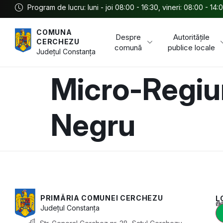
Program de lucru: luni - joi 08:00 - 16:30, vineri: 08:00 - 14:
COMUNA
Despre
Autoritățile
CERCHEZU
comună
publice locale
Județul
Constanța
Micro-Regiun
Negru
PRIMĂRIA COMUNEI CERCHEZU
L
Acest conținu
Județul
Constanța