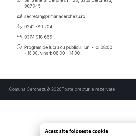
Str. General Cerchez nr. 28, Satul Cerchezu,
907045
secretar@primariacerchezu.ro
0241 780 204
0374 918 685
Program de lucru cu publicul:
luni - joi 08:00
- 16:30
, vineri: 08:00 - 14:00
Comuna Cerchezu
© 2026
Toate drepturile rezervate
Acest site folosește cookie