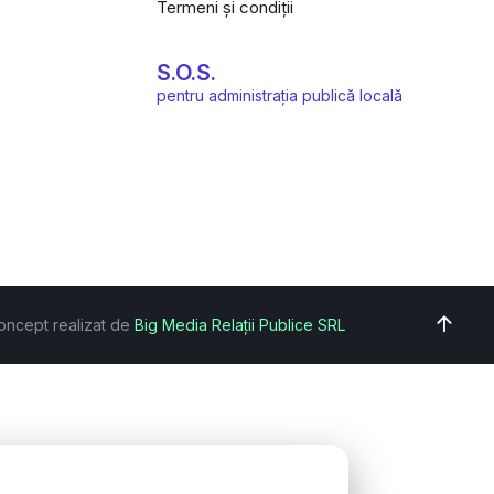
Termeni și condiții
S.O.S.
pentru administrația publică locală
oncept realizat de
Big Media Relații Publice SRL