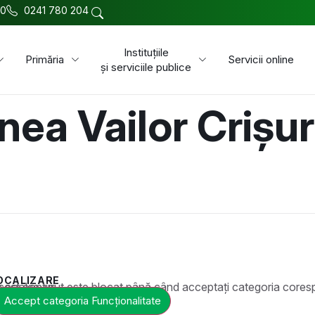
00
0241 780 204
Instituțiile
Primăria
Servicii online
și serviciile publice
ea Vailor Crișuri
OCALIZARE
t este blocat până când acceptați categoria corespunzătoare de cookie-uri.
Accept categoria Funcționalitate