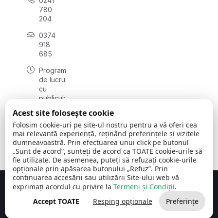
0241
780
204
0374
918
685
Program
de lucru
cu
publicul:
luni - joi
Acest site folosește cookie
08:00 -
Folosim cookie-uri pe site-ul nostru pentru a vă oferi cea
16:30
mai relevantă experiență, reținând preferințele și vizitele
, vineri:
dumneavoastră. Prin efectuarea unui click pe butonul
08:00 -
„Sunt de acord”, sunteți de acord ca TOATE cookie-urile să
14:00
fie utilizate. De asemenea, puteți să refuzați cookie-urile
opționale prin apăsarea butonului „Refuz”. Prin
continuarea accesării sau utilizării Site-ului web vă
exprimați acordul cu privire la
Termeni și Condiții
.
Concept realizat de
Big Media Relații Publice SRL
Accept TOATE
Resping opționale
Preferințe
Comuna Cerchezu
© 2026
Toate drepturile rezervate