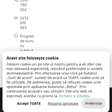
0241
780
204
0374
918
685
Program
de lucru
cu
publicul:
luni - joi
Acest site folosește cookie
08:00 -
Folosim cookie-uri pe site-ul nostru pentru a vă oferi cea
16:30
mai relevantă experiență, reținând preferințele și vizitele
, vineri:
dumneavoastră. Prin efectuarea unui click pe butonul
08:00 -
„Sunt de acord”, sunteți de acord ca TOATE cookie-urile să
14:00
fie utilizate. De asemenea, puteți să refuzați cookie-urile
opționale prin apăsarea butonului „Refuz”. Prin
continuarea accesării sau utilizării Site-ului web vă
exprimați acordul cu privire la
Termeni și Condiții
.
Concept realizat de
Big Media Relații Publice SRL
Accept TOATE
Resping opționale
Preferințe
Comuna Cerchezu
© 2026
Toate drepturile rezervate