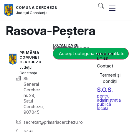
COMUNA CERCHEZU
Județul
Constanța
Rasova-Peștera
LOCALIZARE
Acest conținut este blocat până când acceptați categoria corespunzătoare de cookie-uri.
PRIMĂRIA
Accept categoria Funcționalitate
LINKURI
COMUNEI
UTILE
CERCHEZU
Contact
Județul
Constanța
Termeni și
Str.
condiții
General
S.O.S.
Cerchez
nr. 28,
pentru
administrația
Satul
publică
Cerchezu,
locală
907045
secretar@primariacerchezu.ro