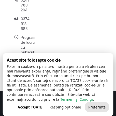
0241
780
204
0374
918
685
Program
de lucru
cu
publicul:
luni - joi
Acest site folosește cookie
08:00 -
Folosim cookie-uri pe site-ul nostru pentru a vă oferi cea
16:30
mai relevantă experiență, reținând preferințele și vizitele
, vineri:
dumneavoastră. Prin efectuarea unui click pe butonul
08:00 -
„Sunt de acord”, sunteți de acord ca TOATE cookie-urile să
14:00
fie utilizate. De asemenea, puteți să refuzați cookie-urile
opționale prin apăsarea butonului „Refuz”. Prin
continuarea accesării sau utilizării Site-ului web vă
exprimați acordul cu privire la
Termeni și Condiții
.
Concept realizat de
Big Media Relații Publice SRL
Accept TOATE
Resping opționale
Preferințe
Comuna Cerchezu
© 2026
Toate drepturile rezervate