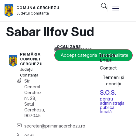
COMUNA CERCHEZU
Județul
Constanța
Sabar Ilfov Sud
LOCALIZARE
Acest conținut este blocat până când acceptați categoria corespunzătoare de cookie-uri.
PRIMĂRIA
Accept categoria Funcționalitate
LINKURI
COMUNEI
UTILE
CERCHEZU
Contact
Județul
Constanța
Termeni și
Str.
condiții
General
S.O.S.
Cerchez
nr. 28,
pentru
administrația
Satul
publică
Cerchezu,
locală
907045
secretar@primariacerchezu.ro