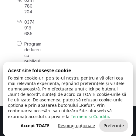
0241
780
204
0374
918
685
Program
de lucru
cu
publicul:
luni - joi
Acest site folosește cookie
08:00 -
Folosim cookie-uri pe site-ul nostru pentru a vă oferi cea
16:30
mai relevantă experiență, reținând preferințele și vizitele
, vineri:
dumneavoastră. Prin efectuarea unui click pe butonul
08:00 -
„Sunt de acord”, sunteți de acord ca TOATE cookie-urile să
14:00
fie utilizate. De asemenea, puteți să refuzați cookie-urile
opționale prin apăsarea butonului „Refuz”. Prin
continuarea accesării sau utilizării Site-ului web vă
exprimați acordul cu privire la
Termeni și Condiții
.
Concept realizat de
Big Media Relații Publice SRL
Accept TOATE
Resping opționale
Preferințe
Comuna Cerchezu
© 2026
Toate drepturile rezervate