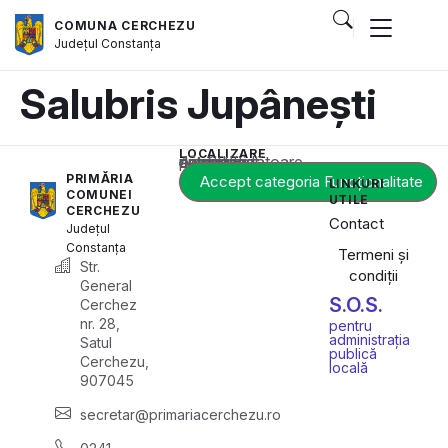
COMUNA CERCHEZU
Județul
Constanța
Salubris Jupânești
LOCALIZARE
Acest conținut este blocat până când acceptați categoria corespunzătoare de cookie-uri.
PRIMĂRIA
Accept categoria Funcționalitate
LINKURI
COMUNEI
UTILE
CERCHEZU
Contact
Județul
Constanța
Termeni și
Str.
condiții
General
S.O.S.
Cerchez
nr. 28,
pentru
administrația
Satul
publică
Cerchezu,
locală
907045
secretar@primariacerchezu.ro