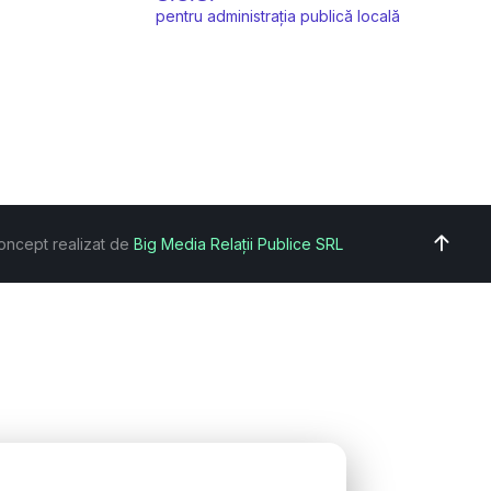
pentru administrația publică locală
oncept realizat de
Big Media Relații Publice SRL