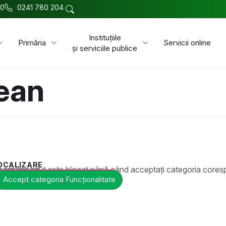
00
0241 780 204
Instituțiile
Primăria
Servicii online
și serviciile publice
ean
OCALIZARE
t este blocat până când acceptați categoria corespunzătoare de cookie-uri.
Accept categoria Funcționalitate