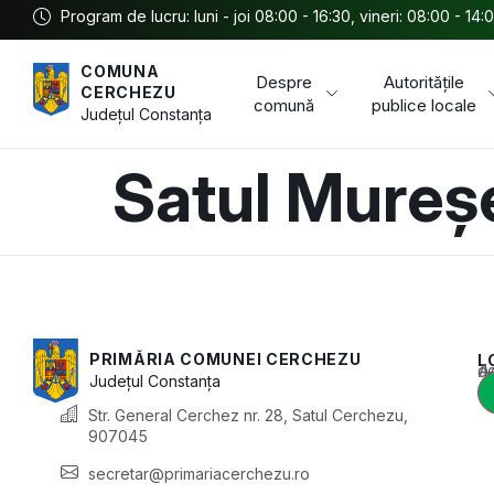
Program de lucru: luni - joi 08:00 - 16:30, vineri: 08:00 - 14:
COMUNA
Despre
Autoritățile
CERCHEZU
comună
publice locale
Județul
Constanța
Satul Mureș
PRIMĂRIA COMUNEI CERCHEZU
L
Acest conținu
Județul
Constanța
Str. General Cerchez nr. 28, Satul Cerchezu,
907045
secretar@primariacerchezu.ro