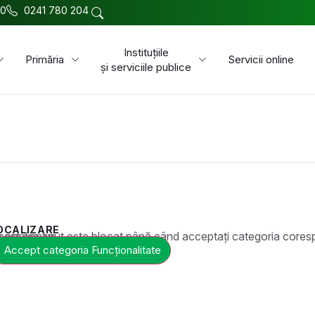
00
0241 780 204
Instituțiile
Primăria
Servicii online
și serviciile publice
OCALIZARE
t este blocat până când acceptați categoria corespunzătoare de cookie-uri.
Accept categoria Funcționalitate