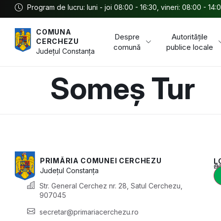
Program de lucru: luni - joi 08:00 - 16:30, vineri: 08:00 - 14:
COMUNA
Despre
Autoritățile
CERCHEZU
comună
publice locale
Județul
Constanța
Someș Tur
PRIMĂRIA COMUNEI CERCHEZU
L
Acest conținu
Județul
Constanța
Str. General Cerchez nr. 28, Satul Cerchezu,
907045
secretar@primariacerchezu.ro