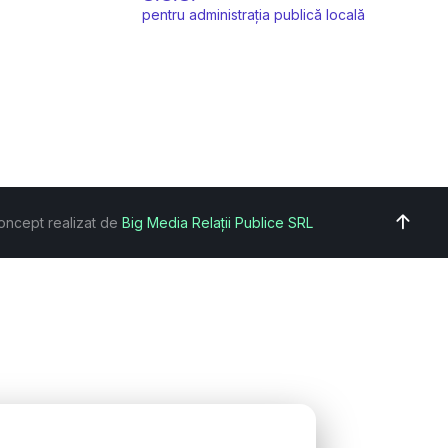
pentru administrația publică locală
oncept realizat de
Big Media Relații Publice SRL