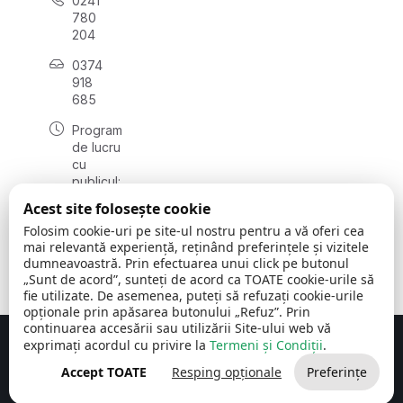
0241
780
204
0374
918
685
Program
de lucru
cu
publicul:
luni - joi
Acest site folosește cookie
08:00 -
Folosim cookie-uri pe site-ul nostru pentru a vă oferi cea
16:30
mai relevantă experiență, reținând preferințele și vizitele
, vineri:
dumneavoastră. Prin efectuarea unui click pe butonul
08:00 -
„Sunt de acord”, sunteți de acord ca TOATE cookie-urile să
14:00
fie utilizate. De asemenea, puteți să refuzați cookie-urile
opționale prin apăsarea butonului „Refuz”. Prin
continuarea accesării sau utilizării Site-ului web vă
exprimați acordul cu privire la
Termeni și Condiții
.
Concept realizat de
Big Media Relații Publice SRL
Accept TOATE
Resping opționale
Preferințe
Comuna Cerchezu
© 2026
Toate drepturile rezervate