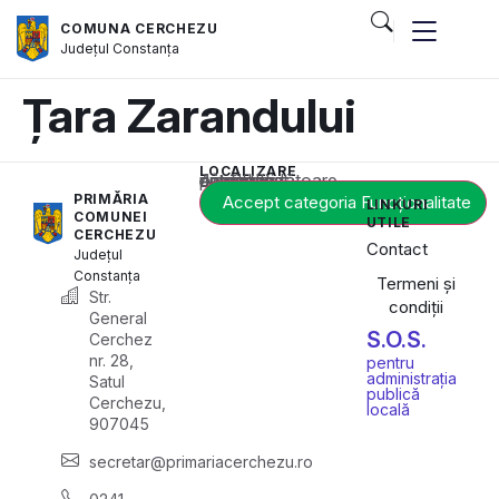
COMUNA CERCHEZU
Județul
Constanța
Țara Zarandului
LOCALIZARE
Acest conținut este blocat până când acceptați categoria corespunzătoare de cookie-uri.
PRIMĂRIA
Accept categoria Funcționalitate
LINKURI
COMUNEI
UTILE
CERCHEZU
Contact
Județul
Constanța
Termeni și
Str.
condiții
General
S.O.S.
Cerchez
nr. 28,
pentru
administrația
Satul
publică
Cerchezu,
locală
907045
secretar@primariacerchezu.ro