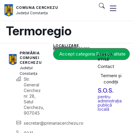
COMUNA CERCHEZU
Județul
Constanța
Termoregio
LOCALIZARE
Acest conținut este blocat până când acceptați categoria corespunzătoare de cookie-uri.
PRIMĂRIA
Accept categoria Funcționalitate
LINKURI
COMUNEI
UTILE
CERCHEZU
Contact
Județul
Constanța
Termeni și
Str.
condiții
General
S.O.S.
Cerchez
nr. 28,
pentru
administrația
Satul
publică
Cerchezu,
locală
907045
secretar@primariacerchezu.ro