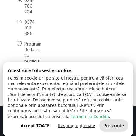
0241
780
204
0374
918
685
Program
de lucru
cu
publicul:
luni - joi
Acest site folosește cookie
08:00 -
Folosim cookie-uri pe site-ul nostru pentru a vă oferi cea
16:30
mai relevantă experiență, reținând preferințele și vizitele
, vineri:
dumneavoastră. Prin efectuarea unui click pe butonul
08:00 -
„Sunt de acord”, sunteți de acord ca TOATE cookie-urile să
14:00
fie utilizate. De asemenea, puteți să refuzați cookie-urile
opționale prin apăsarea butonului „Refuz”. Prin
continuarea accesării sau utilizării Site-ului web vă
exprimați acordul cu privire la
Termeni și Condiții
.
Concept realizat de
Big Media Relații Publice SRL
Accept TOATE
Resping opționale
Preferințe
Comuna Cerchezu
© 2026
Toate drepturile rezervate