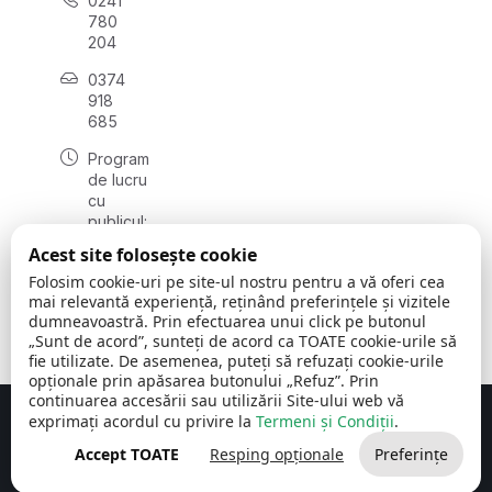
0241
780
204
0374
918
685
Program
de lucru
cu
publicul:
luni - joi
Acest site folosește cookie
08:00 -
Folosim cookie-uri pe site-ul nostru pentru a vă oferi cea
16:30
mai relevantă experiență, reținând preferințele și vizitele
, vineri:
dumneavoastră. Prin efectuarea unui click pe butonul
08:00 -
„Sunt de acord”, sunteți de acord ca TOATE cookie-urile să
14:00
fie utilizate. De asemenea, puteți să refuzați cookie-urile
opționale prin apăsarea butonului „Refuz”. Prin
continuarea accesării sau utilizării Site-ului web vă
exprimați acordul cu privire la
Termeni și Condiții
.
Concept realizat de
Big Media Relații Publice SRL
Accept TOATE
Resping opționale
Preferințe
Comuna Cerchezu
© 2026
Toate drepturile rezervate