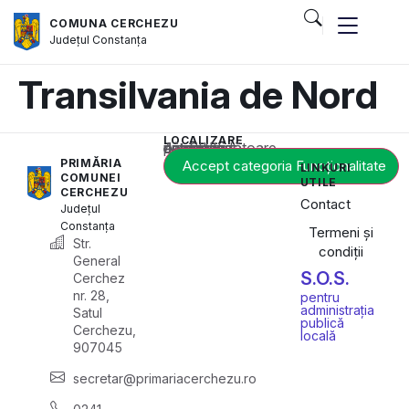
COMUNA CERCHEZU
Județul
Constanța
Transilvania de Nord
LOCALIZARE
Acest conținut este blocat până când acceptați categoria corespunzătoare de cookie-uri.
PRIMĂRIA
Accept categoria Funcționalitate
LINKURI
COMUNEI
UTILE
CERCHEZU
Contact
Județul
Constanța
Termeni și
Str.
condiții
General
S.O.S.
Cerchez
nr. 28,
pentru
administrația
Satul
publică
Cerchezu,
locală
907045
secretar@primariacerchezu.ro