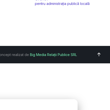
pentru administrația publică locală
oncept realizat de
Big Media Relații Publice SRL