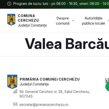
Program de lucru: luni - joi 08:00 - 16:30, vineri: 08:00 - 14:
COMUNA
Despre
Autoritățile
CERCHEZU
comună
publice locale
Județul
Constanța
Valea Barcău
PRIMĂRIA COMUNEI CERCHEZU
L
Acest conținu
Județul
Constanța
Str. General Cerchez nr. 28, Satul Cerchezu,
907045
secretar@primariacerchezu.ro