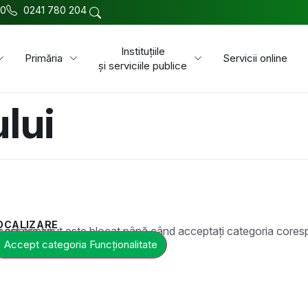
00
0241 780 204
Instituțiile
Primăria
Servicii online
și serviciile publice
lui
OCALIZARE
t este blocat până când acceptați categoria corespunzătoare de cookie-uri.
Accept categoria Funcționalitate