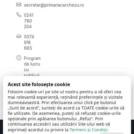
secretar@primariacerchezu.ro
0241
780
204
0374
918
685
Program
de lucru
cu
publicul:
luni - joi
Acest site folosește cookie
08:00 -
Folosim cookie-uri pe site-ul nostru pentru a vă oferi cea
16:30
mai relevantă experiență, reținând preferințele și vizitele
, vineri:
dumneavoastră. Prin efectuarea unui click pe butonul
08:00 -
„Sunt de acord”, sunteți de acord ca TOATE cookie-urile să
14:00
fie utilizate. De asemenea, puteți să refuzați cookie-urile
opționale prin apăsarea butonului „Refuz”. Prin
continuarea accesării sau utilizării Site-ului web vă
exprimați acordul cu privire la
Termeni și Condiții
.
Concept realizat de
Big Media Relații Publice SRL