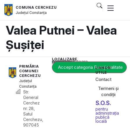
COMUNA CERCHEZU
Județul
Constanța
Valea Putnei – Valea
Șușiței
LOCALIZARE
Acest conținut este blocat până când acceptați categoria corespunzătoare de cookie-uri.
PRIMĂRIA
Accept categoria Funcționalitate
LINKURI
COMUNEI
UTILE
CERCHEZU
Contact
Județul
Constanța
Termeni și
Str.
condiții
General
S.O.S.
Cerchez
nr. 28,
pentru
administrația
Satul
publică
Cerchezu,
locală
907045