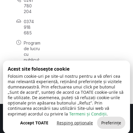
0241
780
204
0374
918
685
Program
de lucru
cu
publicul:
luni - joi
Acest site folosește cookie
08:00 -
Folosim cookie-uri pe site-ul nostru pentru a vă oferi cea
16:30
mai relevantă experiență, reținând preferințele și vizitele
, vineri:
dumneavoastră. Prin efectuarea unui click pe butonul
08:00 -
„Sunt de acord”, sunteți de acord ca TOATE cookie-urile să
14:00
fie utilizate. De asemenea, puteți să refuzați cookie-urile
opționale prin apăsarea butonului „Refuz”. Prin
continuarea accesării sau utilizării Site-ului web vă
exprimați acordul cu privire la
Termeni și Condiții
.
Concept realizat de
Big Media Relații Publice SRL
Accept TOATE
Resping opționale
Preferințe
Comuna Cerchezu
© 2026
Toate drepturile rezervate