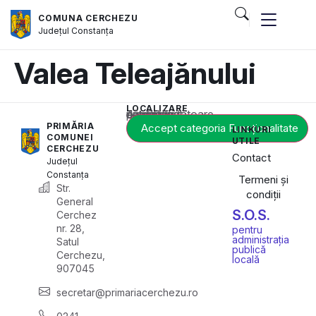
COMUNA CERCHEZU
Județul
Constanța
Valea Teleajănului
LOCALIZARE
Acest conținut este blocat până când acceptați categoria corespunzătoare de cookie-uri.
PRIMĂRIA
Accept categoria Funcționalitate
LINKURI
COMUNEI
UTILE
CERCHEZU
Contact
Județul
Constanța
Termeni și
Str.
condiții
General
S.O.S.
Cerchez
nr. 28,
pentru
administrația
Satul
publică
Cerchezu,
locală
907045
secretar@primariacerchezu.ro