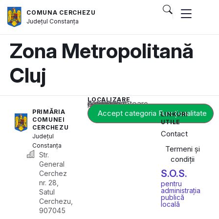
COMUNA CERCHEZU
Județul
Constanța
Zona Metropolitană
Cluj
LOCALIZARE
Acest conținut este blocat până când acceptați categoria corespunzătoare de cookie-uri.
PRIMĂRIA
Accept categoria Funcționalitate
LINKURI
COMUNEI
UTILE
CERCHEZU
Contact
Județul
Constanța
Termeni și
Str.
condiții
General
S.O.S.
Cerchez
nr. 28,
pentru
administrația
Satul
publică
Cerchezu,
locală
907045