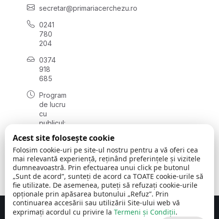
secretar@primariacerchezu.ro
0241
780
204
0374
918
685
Program
de lucru
cu
publicul:
luni - joi
Acest site folosește cookie
08:00 -
Folosim cookie-uri pe site-ul nostru pentru a vă oferi cea
16:30
mai relevantă experiență, reținând preferințele și vizitele
, vineri:
dumneavoastră. Prin efectuarea unui click pe butonul
08:00 -
„Sunt de acord”, sunteți de acord ca TOATE cookie-urile să
14:00
fie utilizate. De asemenea, puteți să refuzați cookie-urile
opționale prin apăsarea butonului „Refuz”. Prin
continuarea accesării sau utilizării Site-ului web vă
exprimați acordul cu privire la
Termeni și Condiții
.
Concept realizat de
Big Media Relații Publice SRL