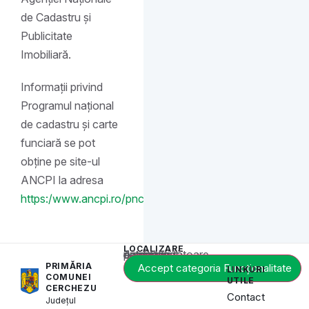
de Cadastru și
Publicitate
Imobiliară.
Informații privind
Programul național
de cadastru și carte
funciară se pot
obține pe site-ul
ANCPI la adresa
https:/www.ancpi.ro/pnccf/
.
LOCALIZARE
Acest conținut este blocat până când acceptați categoria corespunzătoare de cookie-uri.
PRIMĂRIA
Accept categoria Funcționalitate
LINKURI
COMUNEI
UTILE
CERCHEZU
Contact
Județul