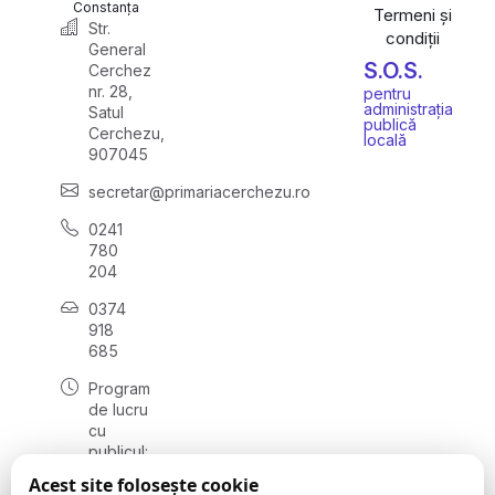
Constanța
Termeni și
Str.
condiții
General
S.O.S.
Cerchez
nr. 28,
pentru
administrația
Satul
publică
Cerchezu,
locală
907045
secretar@primariacerchezu.ro
0241
780
204
0374
918
685
Program
de lucru
cu
publicul:
luni - joi
Acest site folosește cookie
08:00 -