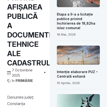
AFIȘAREA
PUBLICĂ
Etapa a II-a a licitație
publice privind
A
închirierea de 18,82ha
islaz comunal
DOCUMENTELOR
18 Mai, 2026
TEHNICE
ALE
CADASTRULUI
7 Octombrie
Intenție elaborare PUZ –
2025
Centrală eoliană
în
PRIMĂRIE
16 Aprilie, 2026
Denumire județ:
Constanța