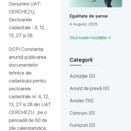
Denumire UAT:
CERCHEZU,
Egalitate de șanse
Sectoarele
4 August, 2025
cadastrale : 4, 12,
13, 27 și 28
Vezi toate noutățile
OCPI Constanța
anunță publicarea
Categorii
documentelor
tehnice ale
Achiziție (0)
cadastrului pentru
Anunț de presă (0)
sectoarele
cadastrale nr. 4, 12,
Avizier (10)
13, 27 si 28 din UAT
CERCHEZU , pe o
Concurs (0)
perioadă de 60 de
Furnizori (0)
zile calendaristice,