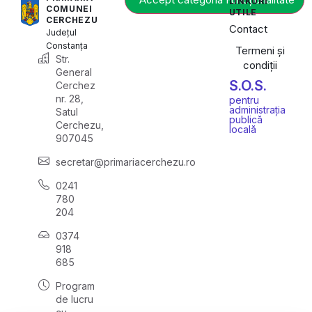
LINKURI
COMUNEI
UTILE
CERCHEZU
Contact
Județul
Constanța
Termeni și
Str.
condiții
General
S.O.S.
Cerchez
nr. 28,
pentru
administrația
Satul
publică
Cerchezu,
locală
907045
secretar@primariacerchezu.ro
0241
780
204
0374
918
685
Program
de lucru