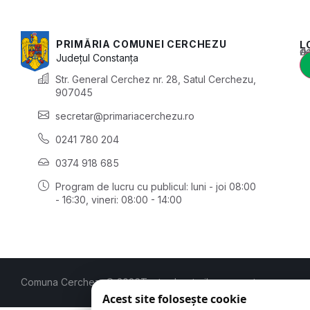
PRIMĂRIA COMUNEI CERCHEZU
L
Acest conținu
Județul
Constanța
Str. General Cerchez nr. 28, Satul Cerchezu,
907045
secretar@primariacerchezu.ro
0241 780 204
0374 918 685
Program de lucru cu publicul:
luni - joi 08:00
- 16:30
, vineri: 08:00 - 14:00
Comuna Cerchezu
© 2026
Toate drepturile rezervate
Acest site folosește cookie