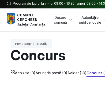
Program de lucru: luni - joi 08:00 - 16:30, vineri: 08:00 - 14:
COMUNA
Despre
Autoritățile
CERCHEZU
comună
publice locale
Județul
Constanța
Prima pagină
Noutăți
Concurs
Achiziție (0)
Anunț de presă (0)
Avizier (10)
Concurs (