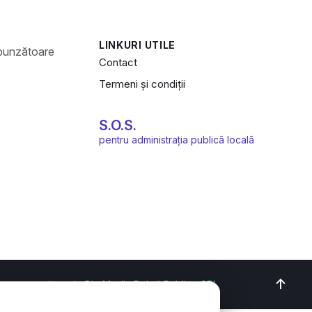
LINKURI UTILE
Contact
Termeni și condiții
S.O.S.
pentru administrația publică locală
oncept realizat de
Big Media Relații Publice SRL