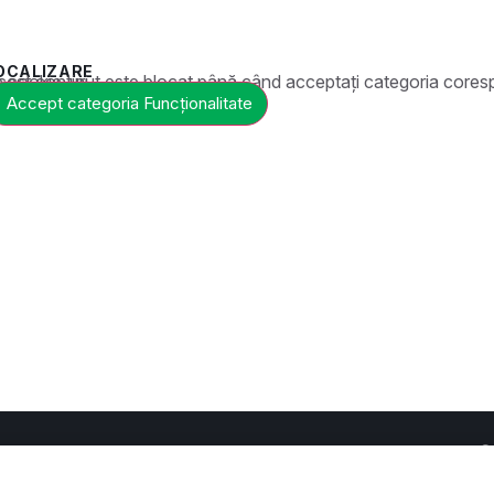
OCALIZARE
t este blocat până când acceptați categoria corespunzătoare de cookie-uri.
Accept categoria Funcționalitate
C