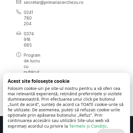
secretar@primariacerchezu.ro
0241
780
204
0374
918
685
Program
de lucru
cu
publicul:
luni - joi
Acest site folosește cookie
08:00 -
Folosim cookie-uri pe site-ul nostru pentru a vă oferi cea
16:30
mai relevantă experiență, reținând preferințele și vizitele
, vineri:
dumneavoastră. Prin efectuarea unui click pe butonul
08:00 -
„Sunt de acord”, sunteți de acord ca TOATE cookie-urile să
14:00
fie utilizate. De asemenea, puteți să refuzați cookie-urile
opționale prin apăsarea butonului „Refuz”. Prin
continuarea accesării sau utilizării Site-ului web vă
exprimați acordul cu privire la
Termeni și Condiții
.
Concept realizat de
Big Media Relații Publice SRL