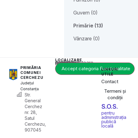
Guvern (0)
Primărie (13)
Vânzare (0)
LOCALIZARE
Acest conținut este blocat până când acceptați categoria corespunzătoare de cookie-uri.
PRIMĂRIA
Accept categoria Funcționalitate
LINKURI
COMUNEI
UTILE
CERCHEZU
Contact
Județul
Constanța
Termeni și
Str.
condiții
General
S.O.S.
Cerchez
nr. 28,
pentru
administrația
Satul
publică
Cerchezu,
locală
907045